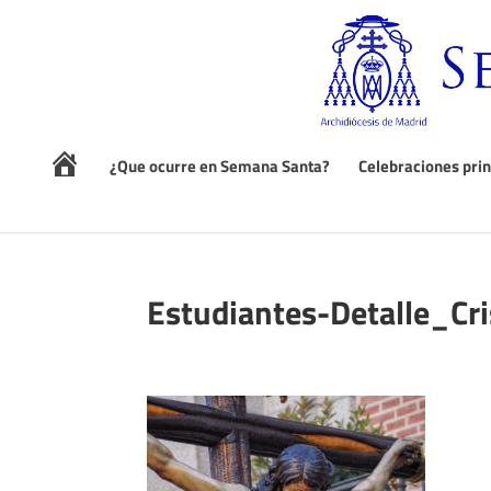
I
¿Que ocurre en Semana Santa?
Celebraciones prin
n
i
c
i
o
Estudiantes-Detalle_Cri